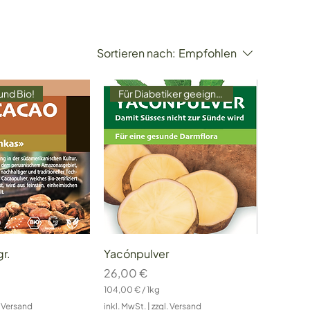
Sortieren nach:
Empfohlen
und Bio!
Für Diabetiker geeignet!
r.
Yacónpulver
Preis
26,00 €
104,00 €
/
1kg
1
. Versand
inkl. MwSt.
|
zzgl. Versand