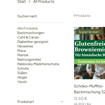
Start
All Products
9 Produkte
Suchen nach
Alle Produkte
Super lecker!
Backmischungen
Café & Cacao
Diabetiker geeignet
Havaianas
Maca
Maniok
Nahrungsmittel
Pablovsky Mädchenschuhe
Schuhe
Süßen
Vegan
Yacón
Schoko-Muffins-
Backmischung 32
Preis
12,50 €
Produktart
46,30 €
/
1kg