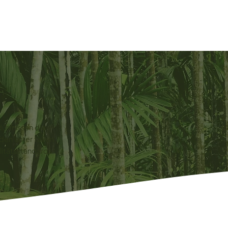
Home
Produkte
Fragen
Rezepte & W
dürfnissen die
den unter fairen
itätsstandards