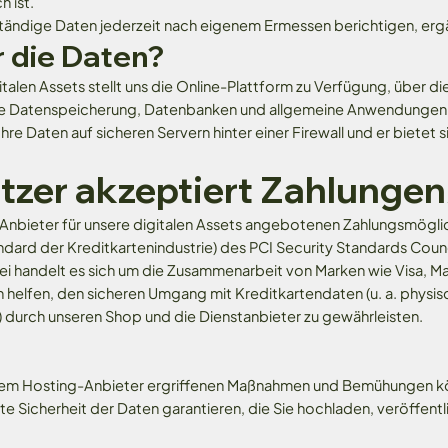
 ist.
ständige Daten jederzeit nach eigenem Ermessen berichtigen, erg
r die Daten?
talen Assets stellt uns die Online-Plattform zu Verfügung, über di
die Datenspeicherung, Datenbanken und allgemeine Anwendungen
re Daten auf sicheren Servern hinter einer Firewall und er bietet 
utzer akzeptiert Zahlung
Anbieter für unsere digitalen Assets angebotenen Zahlungsmöglic
ard der Kreditkartenindustrie) des PCI Security Standards Counci
abei handelt es sich um die Zusammenarbeit von Marken wie Visa, 
elfen, den sicheren Umgang mit Kreditkartendaten (u. a. physis
durch unseren Shop und die Dienstanbieter zu gewährleisten.
rem Hosting-Anbieter ergriffenen Maßnahmen und Bemühungen kö
e Sicherheit der Daten garantieren, die Sie hochladen, veröffent