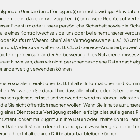
folgenden Umständen offenlegen: (i) um rechtswidrige Aktivitäten
indern oder dagegen vorzugehen; (ii) um unsere Rechte auf Vert
 unser Eigentum oder unsere persönliche Sicherheit sowie die Sich
m Falle eines Kontrollwechsels bei uns oder bei einem unserer ve
der Kaufs (im Wesentlichen) aller Vermögenswerte u. a.); (v) um I
lten und/oder zu verwalten (z. B. Cloud-Service-Anbieter), soweit
anbietern gemeinsam an der Verbesserung Ihres Nutzererlebnisses 
arauf hinweisen, dass wir nicht personenbezogene Daten nach ei
er anderweitig verwenden können.
enste soziale Interaktionen (z. B. Inhalte, Informationen und Kom
n. Wir weisen Sie darauf hin, dass alle Inhalte oder Daten, die Si
rsonen gelesen, erfasst und verwendet werden können. Wir raten
 die Sie nicht öffentlich machen wollen. Wenn Sie Inhalte auf unse
eines Dienstes zur Verfügung stellen, erfolgt dies auf eigenes Ri
Öffentlichkeit mit Zugriff auf Ihre Daten oder Inhalte kontrollier
hrer Daten selbst nach deren Löschung auf zwischengespeicherten
rung Ihrer Inhalte durch Dritte abrufbar bleiben können.