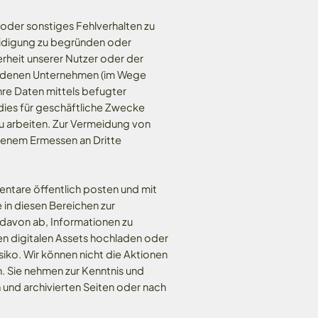
 oder sonstiges Fehlverhalten zu
eidigung zu begründen oder
erheit unserer Nutzer oder der
rbundenen Unternehmen (im Wege
hre Daten mittels befugter
 dies für geschäftliche Zwecke
zu arbeiten. Zur Vermeidung von
genem Ermessen an Dritte
mentare öffentlich posten und mit
e in diesen Bereichen zur
 davon ab, Informationen zu
ren digitalen Assets hochladen oder
siko. Wir können nicht die Aktionen
en. Sie nehmen zur Kenntnis und
 und archivierten Seiten oder nach