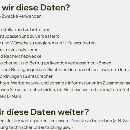
wir diese Daten?
de Zwecke verwenden:
 stellen und zu betreiben;
anzupassen und zu verbessern;
n und Wünsche zu reagieren und Hilfe anzubieten;
ter zu analysieren;
e und Recherchezwecke;
sicherheit und Betrugsprävention verbessern zu können;
nsere Bedingungen und Richtlinien durchzusetzen sowie um dem
nordnungen zu entsprechen;
ichten, Werbematerial und sonstige Informationen im Zusammenhan
nen Sie selbst entscheiden, ob Sie diese weiterhin erhalten möcht
sen E-Mails.
r diese Daten weiter?
enstleister weitergeben, um unsere Dienste zu betreiben (z. B. S
llung technischer Unterstützung usw.).