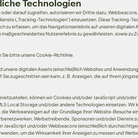
liche Technologien
der darauf zugreifen, autorisieren wir Dritte dazu, Webbeacons, 
enste („Tracking-Technologien“) einzusetzen. Diese Tracking-Te
h zu erfassen, um das Navigationserlebnis auf unseren digitalen 
 maßgeschneidertes Nutzererlebnis zu gewährleisten, sowie zu Z
 Sie bitte unsere Cookie-Richtlinie.
d unsere digitalen Assets (einschließlich Websites und Anwendung
 Sie zugeschnitten sein kann, z. B. Anzeigen, die auf Ihrem jüngst
reitzustellen, können wir Cookies und/oder JavaScript und/oder
L5 Local Storage und/oder andere Technologien einsetzen. Wir kö
te, die Werbeanzeigen auf der Grundlage Ihrer Website-Besuche ei
erbenetzwerken, Werbetreibende, Sponsoren und/oder Dienste zu
r JavaScript und/oder Webbeacons (einschließlich durchsichtige
wenden, um die Wirksamkeit ihrer Anzeigen zu messen und Werbein