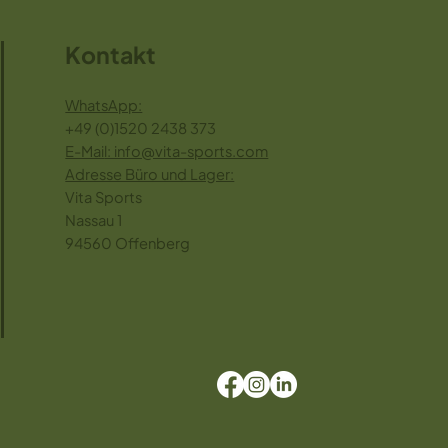
Kontakt
WhatsApp:
+49 (0)1520 2438 373
E-Mai
l: info@vita-sports.com
Adresse Büro und Lager:
Vita Sports
Nassau 1
94560 Offenberg