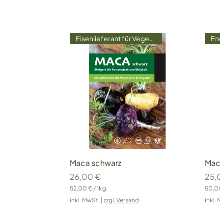
Eisenlieferant für Vegetarier
Schnellansicht
Maca schwarz
Mac
Preis
Prei
26,00 €
25,
52,00 €
/
1kg
50,0
5
5
inkl. MwSt.
|
zzgl. Versand
inkl.
2
0
,
,
0
0