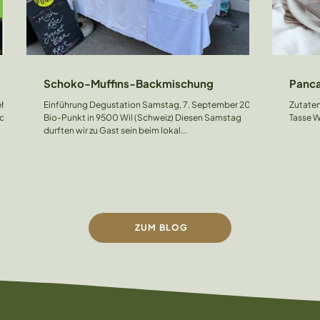
Schoko-Muffins-Backmischung
Panca
ehr
Einführung Degustation Samstag, 7. September 2024,
Zutaten: · 1 Tasse Maniok-Mehl von Vita 
ckt
Bio-Punkt in 9500 Wil (Schweiz) Diesen Samstag
durften wir zu Gast sein beim lokal...
ZUM BLOG