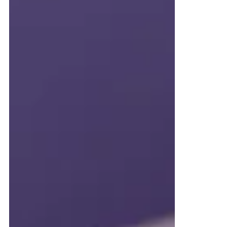
Tasse Wasser · 1 Tasse Kefir · 2 Eier · 1/2 Kokosöl...