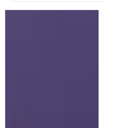
Rezepte
Pancakes-glutenfrei
Zutaten: · 1 Tasse Maniok-Mehl von Vita Sports · 1/2