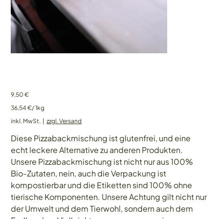
Pizzamischung 260 gr.
Preis
9,50 €
36,54 €
36,54 €/ 1kg
pro
1
inkl. MwSt.
|
zzgl. Versand
Kilogramm
Diese Pizzabackmischung ist glutenfrei, und eine
echt leckere Alternative zu anderen Produkten.
Unsere Pizzabackmischung ist nicht nur aus 100%
Bio-Zutaten, nein, auch die Verpackung ist
kompostierbar und die Etiketten sind 100% ohne
tierische Komponenten. Unsere Achtung gilt nicht nur
der Umwelt und dem Tierwohl, sondern auch dem