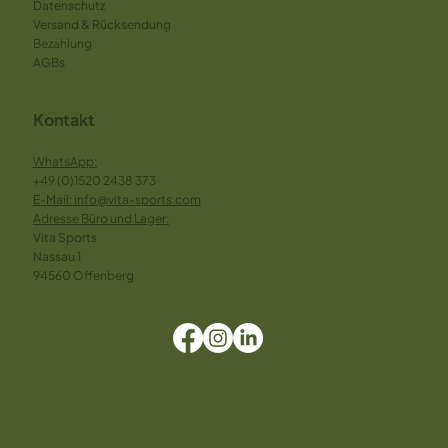
Datenschutz
Versand & Rücksendung
Bezahlung
AGBs
Kontakt
WhatsApp:
+49 (0)1520 2438 373
E-Mai
l: info@vita-sports.com
Adresse Büro und Lager:
Vita Sports
Nassau 1
94560 Offenberg