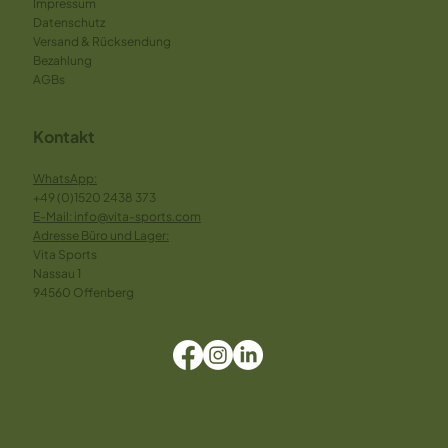
Impressum
Datenschutz
Versand & Rücksendung
Bezahlung
AGBs
Kontakt
WhatsApp:
+49 (0)1520 2438 373
E-Mai
l: info@vita-sports.com
Adresse Büro und Lager:
Vita Sports
Nassau 1
94560 Offenberg