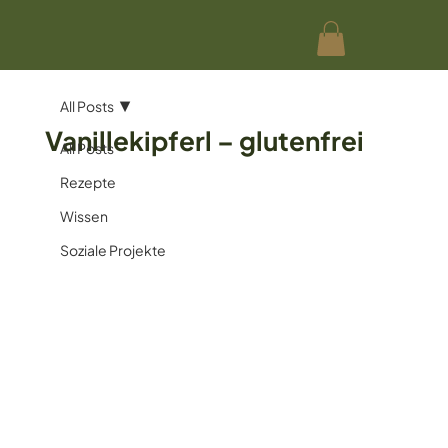
All Posts
Vanillekipferl – glutenfrei
All Posts
Rezepte
Wissen
Soziale Projekte