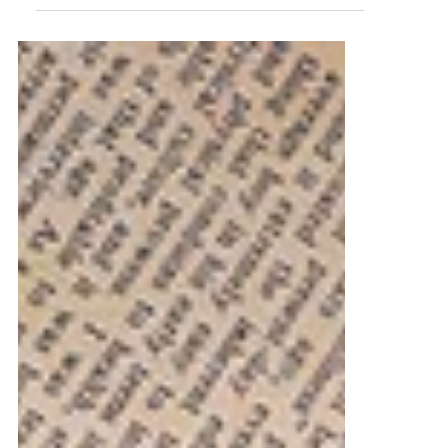
Rezepte
Zitronenkuchen-glutenfrei
Zutaten Kuchen: ergibt 12-14 Portionen 250 g
Butter, Zimmertemperatur 150 g Bio-Rohrzucker 2
EL dickflüssiger Honig (z.B. Rapshonig) 2 TL...