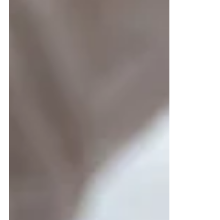
Rezepte
Apfelkuchen-glutenfrei
Zutaten: Für 1 Kuchen 200g weiche Butter 150g
Zucker 1 Prise Salz 4 Eier ½ TL Zimt 220g Vita Sports
Maniokmehl Nach Bedarf: 6-10 EL Milch...