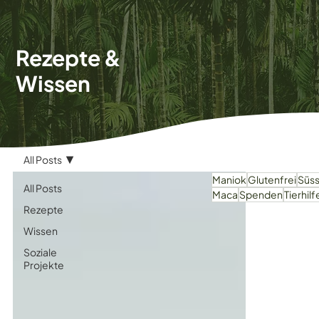
Rezepte &
Wissen
All Posts
Maniok
Glutenfrei
Süs
All Posts
Maca
Spenden
Tierhilf
Rezepte
Wissen
Soziale
Projekte