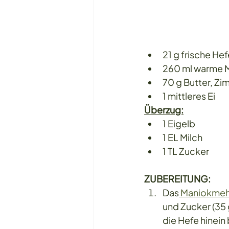
21 g frische Hef
260 ml warme M
70 g Butter, Z
1 mittleres Ei
Überzug:
1 Eigelb
1 EL Milch
1 TL Zucker
ZUBEREITUNG:
Das
 Maniokmeh
und Zucker (35 g
die Hefe hinein