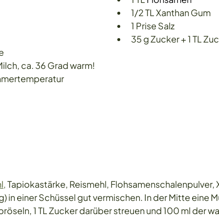
1/2 TL Xanthan Gum
1 Prise Salz
35 g Zucker + 1 TL Zu
e
ilch, ca. 36 Grad warm!
immertemperatur
l,
 Tapiokastärke, Reismehl, Flohsamenschalenpulver, X
) in einer Schüssel gut vermischen. In der Mitte eine M
 bröseln, 1 TL Zucker darüber streuen und 100 ml der w