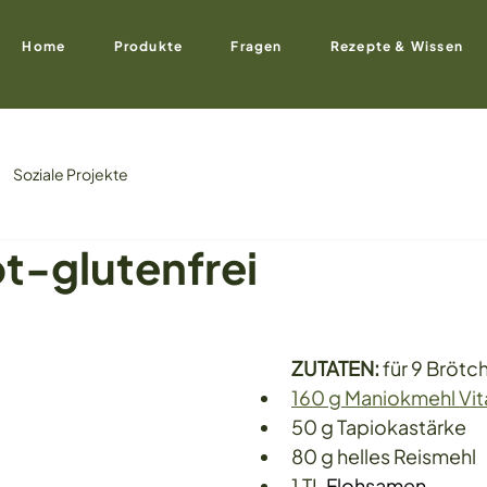
Home
Produkte
Fragen
Rezepte & Wissen
Soziale Projekte
t-glutenfrei
ZUTATEN:
 für 9 Brötc
160 g Maniokmehl Vit
50 g Tapiokastärke
80 g helles Reismehl
1 TL 
Flohsamen