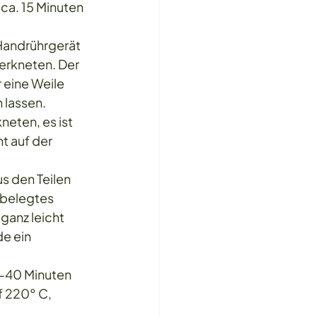
ca. 15 Minuten 
Handrührgerät 
erkneten. Der 
 eine Weile 
 lassen.
eten, es ist 
t auf der 
s den Teilen 
 belegtes 
ganz leicht 
e ein 
-40 Minuten 
f 220° C, 