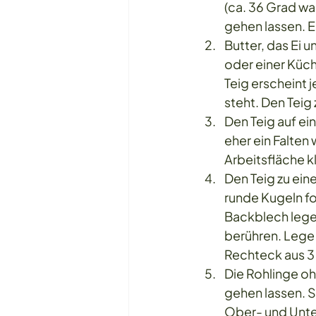
(ca. 36 Grad wa
gehen lassen. Es
Butter, das Ei 
oder einer Küch
Teig erscheint j
steht. Den Tei
Den Teig auf ei
eher ein Falten 
Arbeitsfläche k
Den Teig zu eine
runde Kugeln fo
Backblech legen 
berühren. Lege 
Rechteck aus 3 
Die Rohlinge o
gehen lassen. S
Ober- und Unter