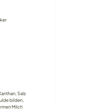
cker
anthan, Salz 
ulde bilden, 
armen Milch 