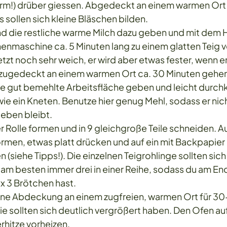
rm!) drüber giessen. Abgedeckt an einem warmen Ort 
 sollen sich kleine Bläschen bilden.
und die restliche warme Milch dazu geben und mit dem 
enmaschine ca. 5 Minuten lang zu einem glatten Teig v
etzt noch sehr weich, er wird aber etwas fester, wenn er
g zugedeckt an einem warmen Ort ca. 30 Minuten gehen
ne gut bemehlte Arbeitsfläche geben und leicht durchkn
wie ein Kneten. Benutze hier genug Mehl, sodass er nich
leben bleibt.
r Rolle formen und in 9 gleichgroße Teile schneiden. Au
rmen, etwas platt drücken und auf ein mit Backpapier
(siehe Tipps!). Die einzelnen Teigrohlinge sollten sich 
am besten immer drei in einer Reihe, sodass du am End
x 3 Brötchen hast.
hne Abdeckung an einem zugfreien, warmen Ort für 30
ie sollten sich deutlich vergrößert haben. Den Ofen au
hitze vorheizen.